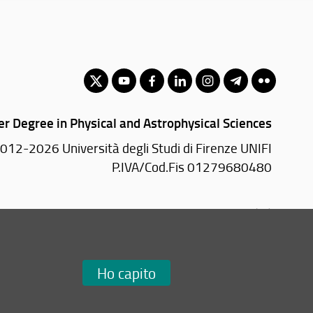
r Degree in Physical and Astrophysical Sciences
012-2026 Università degli Studi di Firenze UNIFI
P.IVA/Cod.Fis 01279680480
Viale Morgagni, 40/44 - 50134 Firenze (FI)
Tel: +39 055 2751352
Email:
scuola(AT)scienze.unifi.it
Ho capito
Redazione Web
i